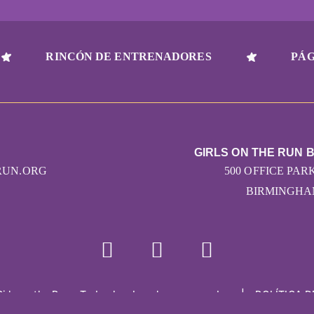
RINCÓN DE ENTRENADORES
PÁG
GIRLS ON THE RUN 
RUN.ORG
500 OFFICE PARK
BIRMINGHAM
Girls on the Run - Todos los derechos reservados
|
POLÍTICA D
Con la tecnología de Pinwheel.us
|
LOGIN