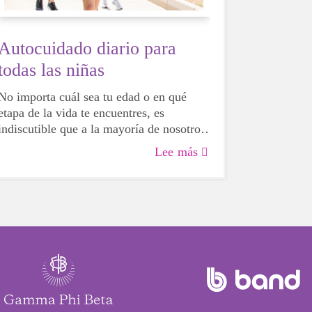
Autocuidado diario para
todas las niñas
No importa cuál sea tu edad o en qué
etapa de la vida te encuentres, es
indiscutible que a la mayoría de nosotros
nos vendría bien un estímulo para nuestra
Lee más
salud física, mental y emocional. La vida
puede ser desalentadora y francamente
agotadora, así que tomarse un tiempo
para cuidar de ti mismo es una necesidad
ABSOLUTA para estos días
impredecibles.