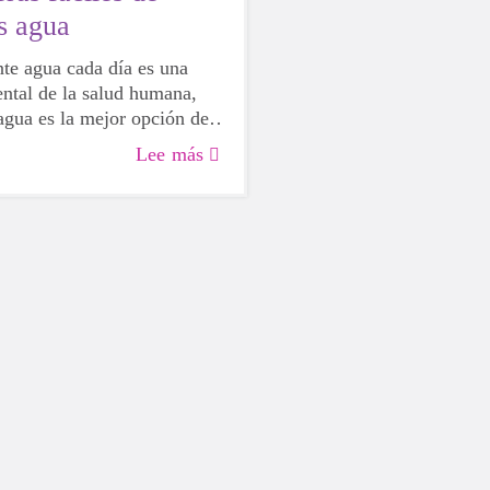
s agua
nte agua cada día es una
ntal de la salud humana,
 agua es la mejor opción de
dos, incluidas las niñas en
Lee más
miento. Aunque a veces
 tentador recurrir a una
ada o con cafeína, si optas
u cuerpo te lo agradecerá