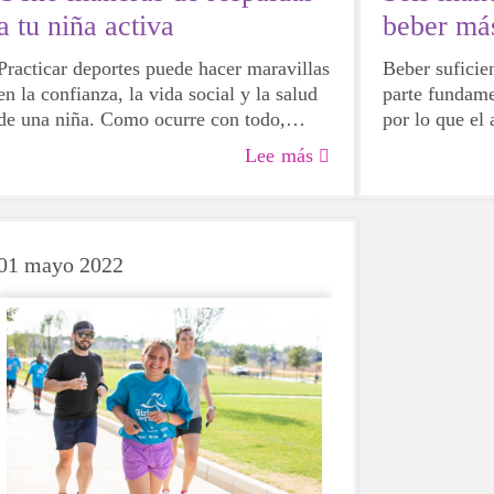
a tu niña activa
beber má
Practicar deportes puede hacer maravillas
Beber suficie
en la confianza, la vida social y la salud
parte fundame
de una niña. Como ocurre con todo,
por lo que el
algunas niñas serán más hábiles que
bebida para to
Lee más
otras, pero eso no significa que no deban
edad de creci
intentarlo. Para bien o para mal, al probar
puede ser más
diferentes actividades, las niñas podrán
bebida azucar
descubrir más sobre sí mismas, qué les
por el agua, t
01 mayo 2022
hace felices y qué opciones les gustaría
siempre.
elegir en el futuro.