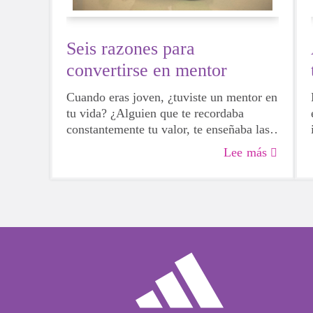
Seis razones para
convertirse en mentor
Cuando eras joven, ¿tuviste un mentor en
tu vida? ¿Alguien que te recordaba
constantemente tu valor, te enseñaba las
normas y se tomaba el tiempo para
Lee más
escucharte? Si tu respuesta es afirmativa,
es probable que ahora mismo estés
sonriendo y recordando con cariño una
gran lección que te enseñó tu mentor.